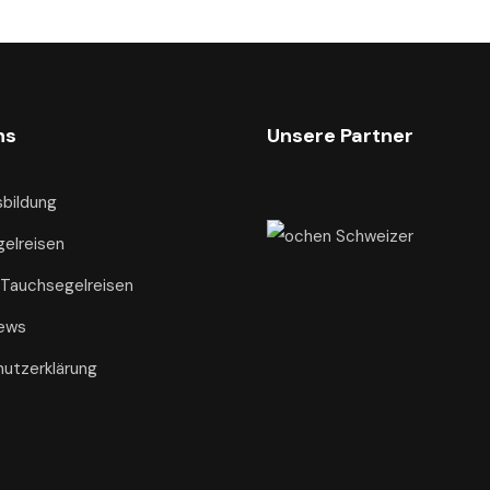
ns
Unsere Partner
bildung
elreisen
 Tauchsegelreisen
ews
utzerklärung