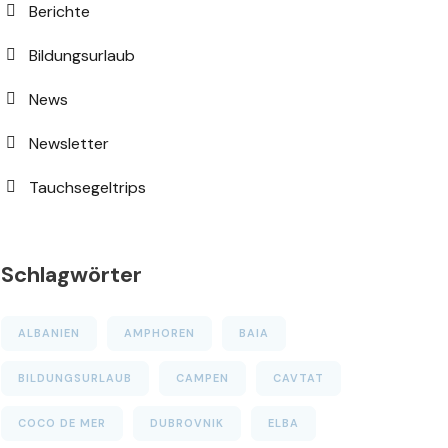
Berichte
Bildungsurlaub
News
Newsletter
Tauchsegeltrips
Schlagwörter
ALBANIEN
AMPHOREN
BAIA
BILDUNGSURLAUB
CAMPEN
CAVTAT
COCO DE MER
DUBROVNIK
ELBA