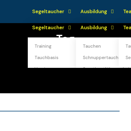
Segeltaucher
Ausbildung
Te
Segeltaucher
Ausbildung
Te
Training
Tauchen
Ta
Tag
Tauchbasis
Schnuppertauchen
Se
Training
Tauchen
Ta
Capri
Verein
Sportbootführerschei
Tauchbasis
Schnuppertauchen
Se
Segeltaucher Shop
Verein
Sportbootführerschei
Satzung des Vereins
Segeltaucher Shop
Abteilungsordnung
Satzung des Vereins
Abteilungsordnung