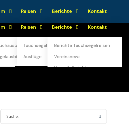
06142-504645
info@segeltaucher.de
am
Reisen
Berichte
Kontakt
am
Reisen
Berichte
Kontakt
uchausbilder
Tauchsegelreisen
Berichte Tauchsegelreisen
gelausbilder
Ausflüge
Vereinsnews
uchausbilder
Tauchsegelreisen
Berichte Tauchsegelreisen
ne
News & Berichte
gelausbilder
Ausflüge
Vereinsnews
Newsletter
ne
News & Berichte
Newsletter