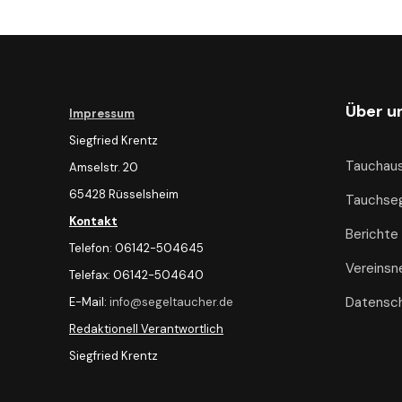
Über u
Impressum
Siegfried Krentz
Tauchaus
Amselstr. 20
65428 Rüsselsheim
Tauchseg
Kontakt
Berichte
Telefon: 06142-504645
Vereinsn
Telefax: 06142-504640
Datensch
E-Mail:
info@segeltaucher.de
Redaktionell Verantwortlich
Siegfried Krentz