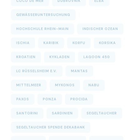
COCO DE MER
DUBROVNIK
ELBA
GEWÄSSERUNTERSUCHUNG
HOCHSCHULE RHEIN-MAIN
INDISCHER OZEAN
ISCHIA
KARIBIK
KORFU
KORSIKA
KROATIEN
KYKLADEN
LAGOON 450
LC RÜSSELSHEIM E.V.
MANTAS
MITTELMEER
MYKONOS
NABU
PAXOS
PONZA
PROCIDA
SANTORINI
SARDINIEN
SEGELTAUCHER
SEGELTAUCHER SPENDE DEKABANK